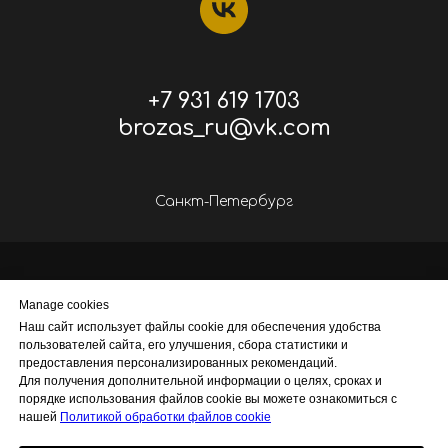
+7 931 619 1703
brozas_ru@vk.com
Санкт-Петербург
Manage cookies
Наш сайт использует файлы cookie для обеспечения удобства
Политика обработки персональных данных
пользователей сайта, его улучшения, сбора статистики и
Политика cookies
предоставления персонализированных рекомендаций.
Для получения дополнительной информации о целях, сроках и
Согласие на обработку персональных данных
порядке использования файлов cookie вы можете ознакомиться с
Согласие на рекламную рассылку
Договор оферты
нашей
Политикой обработки файлов cookie