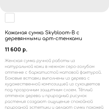
Кожаная сумка Skybloom-B с
деревянными арт-стенками
11 600
р.
Женская сумка ручной работы из
натуральной кожи в нежном серо-голубом
оттенке с бархатистой матовой фактурой.
Боковые вставки выполнены из дерева с
художественной композицией из сухоцветов
под прозрачным защитным слоем. Тёплый
оттенок дерева и природный рисунок
растения создают ощущение спокойной
природной эстетики и делают сумку похожей