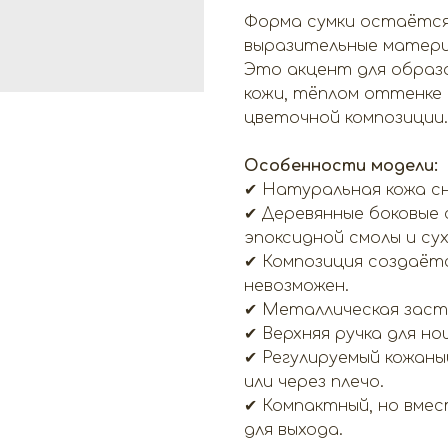
Форма сумки остаётся
выразительные матери
Это акцент для образа
кожи, тёплом оттенке 
цветочной композиции.
Особенности модели:
✔ Натуральная кожа сн
✔ Деревянные боковые 
эпоксидной смолы и су
✔ Композиция создаёт
невозможен.
✔ Металлическая заст
✔ Верхняя ручка для но
✔ Регулируемый кожаны
или через плечо.
✔ Компактный, но вме
для выхода.