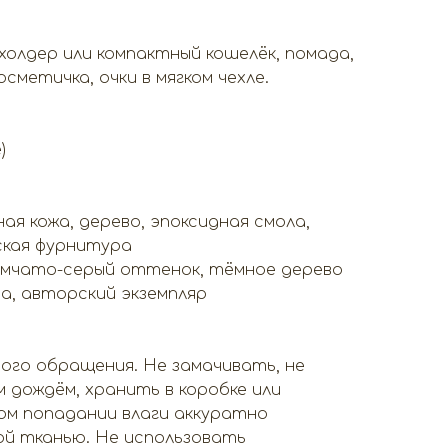
холдер или компактный кошелёк, помада,
сметичка, очки в мягком чехле.
)
я кожа, дерево, эпоксидная смола,
ская фурнитура
ымчато-серый оттенок, тёмное дерево
а, авторский экземпляр
ого обращения. Не замачивать, не
 дождём, хранить в коробке или
ом попадании влаги аккуратно
ой тканью. Не использовать