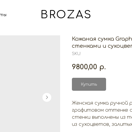
BROZAS
кты
Кожаная сумка Grap
стенками и сухоцв
SKU:
9800,00
р.
Купить
Женская сумка ручной 
графитовом оттенке с
стенки выполнены из т
из сухоцветов, залиты