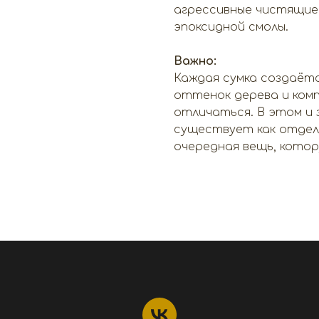
агрессивные чистящие 
эпоксидной смолы.
Важно:
Каждая сумка создаётс
оттенок дерева и комп
отличаться. В этом и 
существует как отдель
очередная вещь, кото