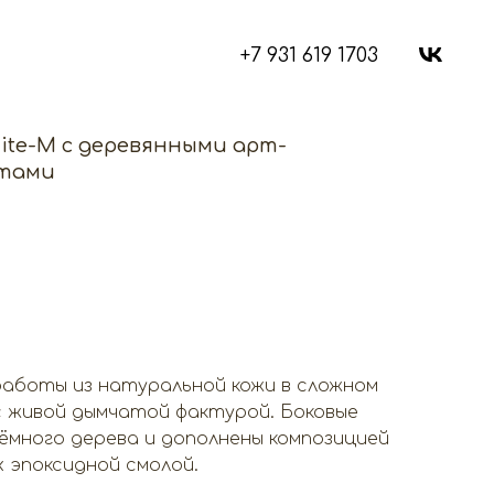
+7 931 619 1703
hite-M с деревянными арт-
етами
работы из натуральной кожи в сложном
 живой дымчатой фактурой. Боковые
ёмного дерева и дополнены композицией
х эпоксидной смолой.