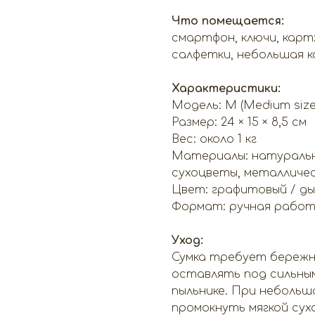
Что помещается:
смартфон, ключи, карт
салфетки, небольшая ко
Характеристики:
Модель: M (Medium size
Размер: 24 × 15 × 8,5 см
Вес: около 1 кг
Материалы: натуральна
сухоцветы, металличе
Цвет: графитовый / д
Формат: ручная работ
Уход:
Сумка требует бережн
оставлять под сильным
пыльнике. При небольш
промокнуть мягкой сух