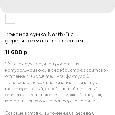
Кожаная сумка North-B с
деревянными арт-стенками
11 600
р.
Женская сумка ручной работы из
натуральной кожи в серебристо-графитовом
оттенке с выразительной фактурой.
Поверхность кожи напоминает каменную
текстуру: серый, серебристый и тёмный
оттенки смешиваются в сложный рисунок,
который невозможно повторить точно.
Боковые вставки выполнены из дерева и