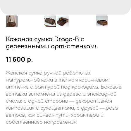
Кожаная сумка Drago-B с
деревянными арт-стенками
11 600
р.
Женская сумка ручной работы из
натуральной кожи в тёплом коричневом
оттенке с фактурой под крокодила. Боковые
вставки выполнены из дерева и эпоксидной
смолы: с одной стороны — декоративная
композиция с сухоцветами, с другой — роза
ветров, как символ пути, характера и
собственного направления.